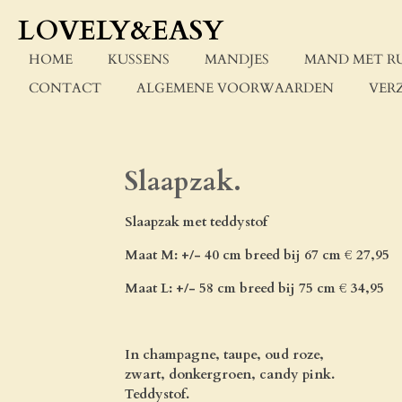
Ga
LOVELY&EASY
direct
naar
HOME
KUSSENS
MANDJES
MAND MET R
de
CONTACT
ALGEMENE VOORWAARDEN
VER
hoofdinhoud
Slaapzak.
Slaapzak
met teddystof
Maat M: +/- 40 cm breed bij 67 cm € 27,95
Maat L: +/- 58 cm breed bij 75 cm € 34,95
In champagne, taupe, oud roze,
zwart,
donkergroen, candy pink.
Teddystof.