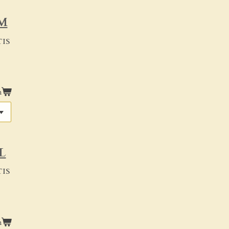
 M
IS
n
L
IS
n