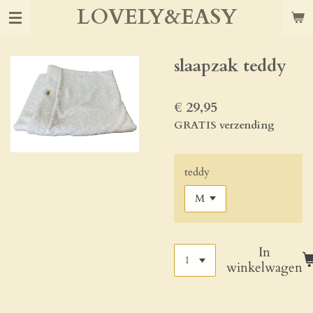
LOVELY&EASY
Ga
direct
naar
de
slaapzak teddy
hoofdinhoud
€ 29,95
GRATIS verzending
teddy
In
winkelwagen