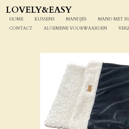
Ga
LOVELY&EASY
direct
naar
HOME
KUSSENS
MANDJES
MAND MET R
de
CONTACT
ALGEMENE VOORWAARDEN
VER
hoofdinhoud