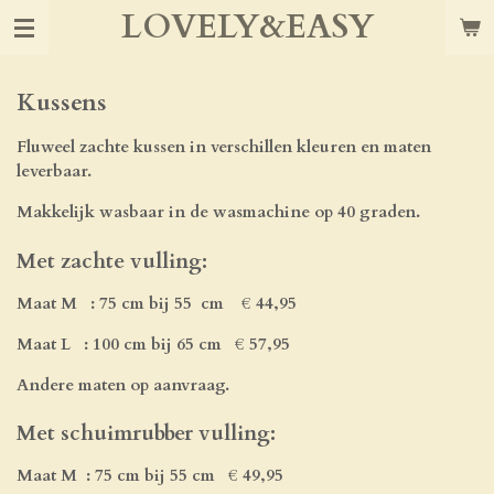
LOVELY&EASY
Ga
direct
naar
de
Kussens
hoofdinhoud
Fluweel zachte kussen in verschillen kleuren en maten
leverbaar.
Makkelijk wasbaar in de wasmachine op 40 graden.
Met zachte vulling:
Maat M : 75 cm bij 55 cm € 44,95
Maat L : 100 cm bij 65 cm € 57,95
Andere maten op aanvraag.
Met schuimrubber vulling:
Maat M : 75 cm bij 55 cm € 49,95