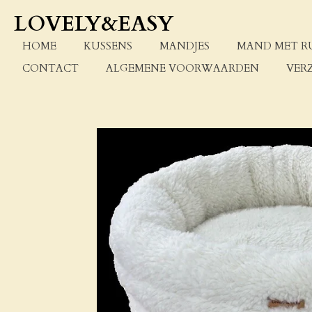
Ga
LOVELY&EASY
direct
naar
HOME
KUSSENS
MANDJES
MAND MET R
de
CONTACT
ALGEMENE VOORWAARDEN
VER
hoofdinhoud